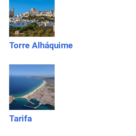
Torre Alháquime
Tarifa