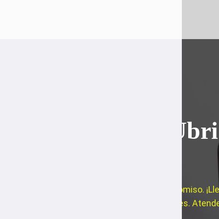
¡Visita gratis!
Cerrajeros Ubr
horas
Presupuestos gratis y sin compromiso. ¡L
Cerrajeros en todas las localidades. Atend
de Cádiz.